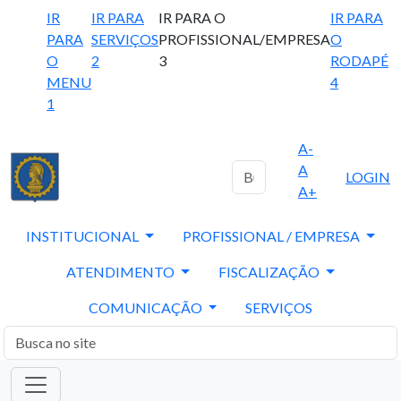
IR
IR PARA
IR PARA O
IR PARA
PARA
SERVIÇOS
PROFISSIONAL/EMPRESA
O
O
2
3
RODAPÉ
MENU
4
1
A-
A
LOGIN
A+
INSTITUCIONAL
PROFISSIONAL / EMPRESA
ATENDIMENTO
FISCALIZAÇÃO
COMUNICAÇÃO
SERVIÇOS