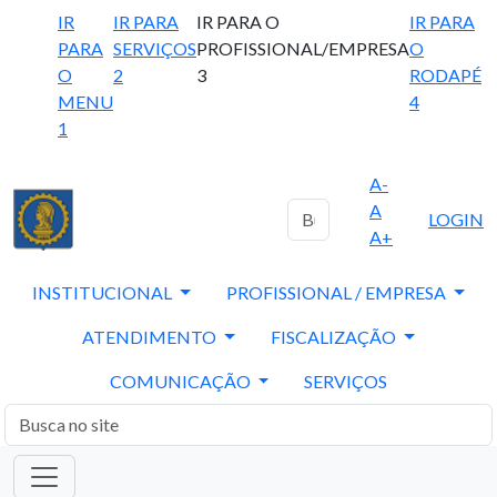
IR
IR PARA
IR PARA O
IR PARA
PARA
SERVIÇOS
PROFISSIONAL/EMPRESA
O
O
2
3
RODAPÉ
MENU
4
1
A-
A
LOGIN
A+
INSTITUCIONAL
PROFISSIONAL / EMPRESA
ATENDIMENTO
FISCALIZAÇÃO
COMUNICAÇÃO
SERVIÇOS