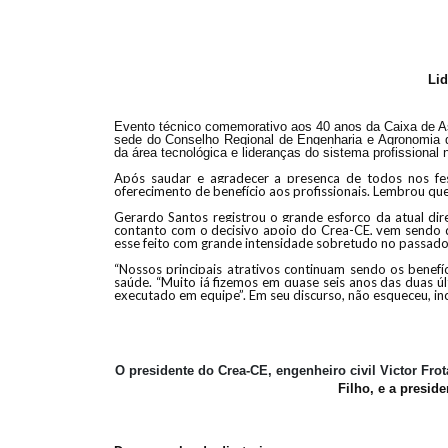
Lid
Evento técnico comemorativo aos 40 anos da Caixa de Assi
sede do Conselho Regional de Engenharia e Agronomia do
da área tecnológica e lideranças do sistema profissional
Após saudar e agradecer a presença de todos nos fest
oferecimento de benefício aos profissionais. Lembrou q
Gerardo Santos registrou o grande esforço da atual d
contanto com o decisivo apoio do Crea-CE, vem sendo de
esse feito com grande intensidade sobretudo no passado
“
Nossos principais atrativos continuam sendo os benefíc
saúde. “Muito já fizemos em quase seis anos das duas ú
executado em equipe”. Em seu discurso, não esqueceu, inc
O presidente do Crea-CE, engenheiro civil Victor Frot
Filho, e a presid