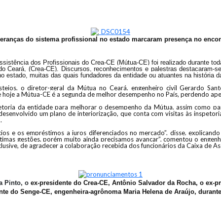
eranças do sistema profissional no estado marcaram presença no enco
stência dos Profissionais do Crea-CE (Mútua-CE) foi realizado durante toda a 
 Ceará, (Crea-CE). Discursos, reconhecimentos e palestras destacaram-se 
 no estado, muitas das quais fundadores da entidade ou atuantes na história 
ejos, o diretor-geral da Mútua no Ceará, engenheiro civil Gerardo Santo
ue hoje a Mútua-CE é a segunda de melhor desempenho no País, perdendo ape
iretoria da entidade para melhorar o desempenho da Mútua, assim como pa
senvolvido um plano de interiorização, que conta com visitas às inspetori
.
ios e os empréstimos a juros diferenciados no mercado”, disse, explicando
ltimas gestões, porém muito ainda precisamos avançar”, comentou o engenh
lusive, de agradecer a colaboração recebida dos funcionários da Caixa de Ass
a Pinto, o
ex-presidente do Crea-CE, Antônio Salvador da Rocha, o
ex-pr
ente do Senge-CE,
engenheira-agrônoma Maria Helena de Araújo, durant