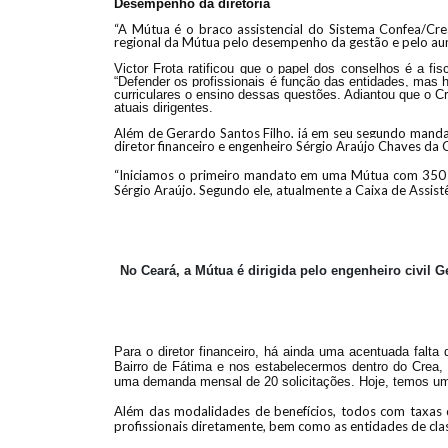
Desempenho da diretoria
“
A Mútua é o braço assistencial do Sistema Confea/Crea”
regional da Mútua pelo desempenho da gestão e pelo au
Victor Frota ratificou que o papel dos conselhos é a fi
“Defender os profissionais é função das entidades, mas 
curriculares o ensino dessas questões. Adiantou que o 
atuais dirigentes.
Além de Gerardo Santos Filho, já em seu segundo mandat
diretor financeiro e engenheiro Sérgio Araújo Chaves da
“
Iniciamos o primeiro mandato em uma Mútua com 350 só
Sérgio Araújo. Segundo ele, atualmente a Caixa de Assis
No Ceará, a Mútua é dirigida pelo engenheiro civil
Para o diretor financeiro, há ainda uma acentuada falta
Bairro de Fátima e nos estabelecermos dentro do Crea, 
uma demanda mensal de 20 solicitações. Hoje, temos u
Além das modalidades de benefícios, todos com taxas d
profissionais diretamente, bem como as entidades de cla