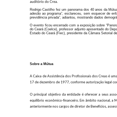
auditório do Crea.
Rodrigo Castilho fez um panorama dos 40 anos da Mútua,
adesão ao programa”, esclareceu, sem esquecer de enfat
previdência privada”, adiantou, mostrando dados demogr
O evento ficou encerrado com a exposição sobre “Panora
do Ceará (Coelce), professor adjunto aposentado do Depa
Estado do Ceará (Fiec), presidente da Câmara Setorial
Sobre a Mútua
A Caixa de Assistência dos Profissionais dos Creas é uma
17 de dezembro de 1977, conforme autorização legal con
O principal objetivo da entidade é oferecer a seus assoc
equilíbrio econômico-financeiro. Em âmbito nacional, a 
anteriormente nos cargos de diretor de Benefícios, asses