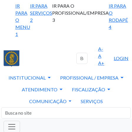
IR
IR PARA
IR PARA O
IR PARA
PARA
SERVIÇOS
PROFISSIONAL/EMPRESA
O
O
2
3
RODAPÉ
MENU
4
1
A-
A
LOGIN
A+
INSTITUCIONAL
PROFISSIONAL / EMPRESA
ATENDIMENTO
FISCALIZAÇÃO
COMUNICAÇÃO
SERVIÇOS