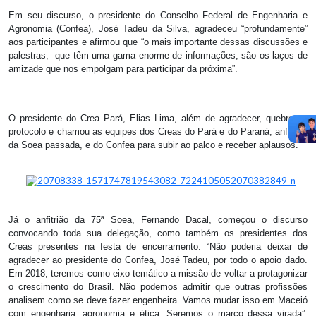
Em seu discurso, o presidente do Conselho Federal de Engenharia e
Agronomia (Confea), José Tadeu da Silva, agradeceu “profundamente”
aos participantes e afirmou que “o mais importante dessas discussões e
palestras, que têm uma gama enorme de informações, são os laços de
amizade que nos empolgam para participar da próxima”.
O presidente do Crea Pará, Elias Lima, além de agradecer, quebrou o
protocolo e chamou as equipes dos Creas do Pará e do Paraná, anfitrião
da Soea passada, e do Confea para subir ao palco e receber aplausos.
Já o anfitrião da 75ª Soea, Fernando Dacal, começou o discurso
convocando toda sua delegação, como também os presidentes dos
Creas presentes na festa de encerramento. “Não poderia deixar de
agradecer ao presidente do Confea, José Tadeu, por todo o apoio dado.
Em 2018, teremos como eixo temático a missão de voltar a protagonizar
o crescimento do Brasil. Não podemos admitir que outras profissões
analisem como se deve fazer engenheira. Vamos mudar isso em Maceió
com engenharia, agronomia e ética. Seremos o marco dessa virada”,