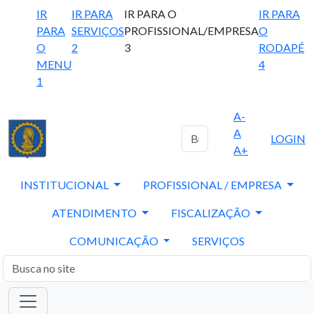
IR
IR PARA
IR PARA O
IR PARA
PARA
SERVIÇOS
PROFISSIONAL/EMPRESA
O
O
2
3
RODAPÉ
MENU
4
1
A-
A
LOGIN
A+
INSTITUCIONAL
PROFISSIONAL / EMPRESA
ATENDIMENTO
FISCALIZAÇÃO
COMUNICAÇÃO
SERVIÇOS