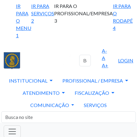
IR
IR PARA
IR PARA O
IR PARA
PARA
SERVIÇOS
PROFISSIONAL/EMPRESA
O
O
2
3
RODAPÉ
MENU
4
1
A-
A
LOGIN
A+
INSTITUCIONAL
PROFISSIONAL / EMPRESA
ATENDIMENTO
FISCALIZAÇÃO
COMUNICAÇÃO
SERVIÇOS