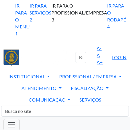
IR
IR PARA
IR PARA O
IR PARA
PARA
SERVIÇOS
PROFISSIONAL/EMPRESA
O
O
2
3
RODAPÉ
MENU
4
1
A-
A
LOGIN
A+
INSTITUCIONAL
PROFISSIONAL / EMPRESA
ATENDIMENTO
FISCALIZAÇÃO
COMUNICAÇÃO
SERVIÇOS