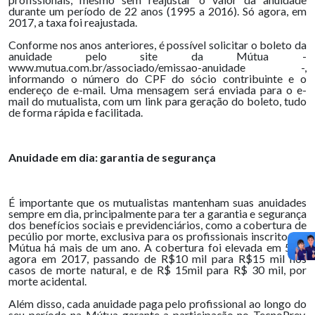
durante um período de 22 anos (1995 a 2016). Só agora, em
2017, a taxa foi reajustada.
Conforme nos anos anteriores, é possível solicitar o boleto da
anuidade pelo site da Mútua -
www.mutua.com.br/associado/emissao-anuidade -,
informando o número do CPF do sócio contribuinte e o
endereço de e-mail. Uma mensagem será enviada para o e-
mail do mutualista, com um link para geração do boleto, tudo
de forma rápida e facilitada.
Anuidade em dia: garantia de segurança
É importante que os mutualistas mantenham suas anuidades
sempre em dia, principalmente para ter a garantia e segurança
dos benefícios sociais e previdenciários, como a cobertura de
pecúlio por morte, exclusiva para os profissionais inscritos na
Mútua há mais de um ano. A cobertura foi elevada em 50%
agora em 2017, passando de R$10 mil para R$15 mil nos
casos de morte natural, e de R$ 15mil para R$ 30 mil, por
morte acidental.
Além disso, cada anuidade paga pelo profissional ao longo do
seu período na Mútua garante a participação no TecnoPrev,