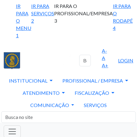
IR
IR PARA
IR PARA O
IR PARA
PARA
SERVIÇOS
PROFISSIONAL/EMPRESA
O
O
2
3
RODAPÉ
MENU
4
1
A-
A
LOGIN
A+
INSTITUCIONAL
PROFISSIONAL / EMPRESA
ATENDIMENTO
FISCALIZAÇÃO
COMUNICAÇÃO
SERVIÇOS