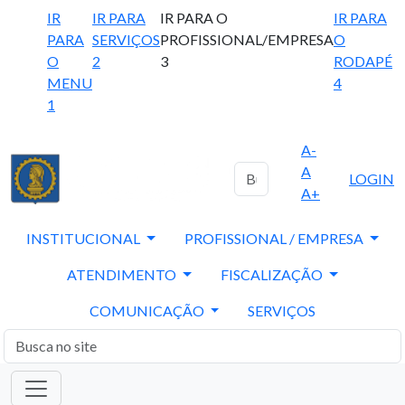
IR
IR PARA
IR PARA O
IR PARA
PARA
SERVIÇOS
PROFISSIONAL/EMPRESA
O
O
2
3
RODAPÉ
MENU
4
1
A-
A
LOGIN
A+
INSTITUCIONAL
PROFISSIONAL / EMPRESA
ATENDIMENTO
FISCALIZAÇÃO
COMUNICAÇÃO
SERVIÇOS