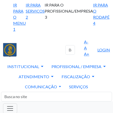
IR
IR PARA
IR PARA O
IR PARA
PARA
SERVIÇOS
PROFISSIONAL/EMPRESA
O
O
2
3
RODAPÉ
MENU
4
1
A-
A
LOGIN
A+
INSTITUCIONAL
PROFISSIONAL / EMPRESA
ATENDIMENTO
FISCALIZAÇÃO
COMUNICAÇÃO
SERVIÇOS