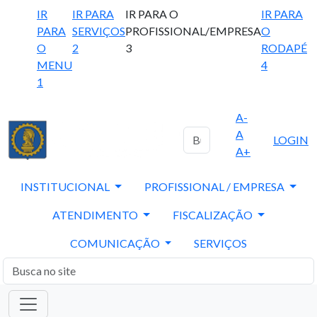
IR
IR PARA
IR PARA O
IR PARA
PARA
SERVIÇOS
PROFISSIONAL/EMPRESA
O
O
2
3
RODAPÉ
MENU
4
1
A-
A
LOGIN
A+
INSTITUCIONAL
PROFISSIONAL / EMPRESA
ATENDIMENTO
FISCALIZAÇÃO
COMUNICAÇÃO
SERVIÇOS