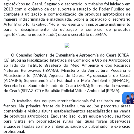
agrotóxicos no Ceará. Segundo o secretário, o trabalho foi iniciado em
2013 com o objetivo de dar suporte a atuação do Poder Público no
combate a utilização e comercialização de produtos agrotóxicos de
maneira indiscriminada e inadequada. Sobre a operação o secretário
Artur Bruno foi taxativo: “Hoje, representa um importante instrumento
para o disciplinamento da utilização e comércio de produtos
agrotóxicos, no nosso Estado”, disse o secretário da SEMA.
O Conselho Regional de Engenharia e Agronomia do Ceará (CREA-
CE) atuou na Fiscalização Integrada de Comércio e Uso de Agrotóxicos
ao lado do Instituto Brasileiro do Meio Ambiente e dos Recursos
Naturais Renováveis (IBAMA); Ministério da Agricultura, Pecuária e
Abastecimento (MAPA); Agência de Defesa Agropecuária do Ceará
(ADAGRI); Superintendência Estadual do Meio Ambiente (SEMACE),
Secretaria da Saúde do Estado do Ceará (SESA); Secretaria da Fazenda
do Ceará (SEFAZ-CE) e Batalhão Policial Militar Ambiental (BPMA).
O trabalho das equipes interinstitucionais foi realizado em duas
frentes. Na primeira frente de batalha uma equipe percorreu áreas
comerciais e visitou alguns estabelecimentos especializados na venda
de produtos agrotóxicos. Enquanto isso, outra equipe voltou seu foco
para visitas em propriedades rurais nas quais foram observadas
situações ligadas ao meio ambiente, saúde do trabalhador e exercício
profissional.