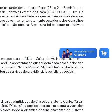
e na tarde desta quarta-feira (25) o XIII Seminário de
aria de Controle Externo do Ceará (TCU-SECEX-CE). Em sua
são as autarquias federais que reúnem as mais diversas
s que devem ser criteriosamente seguidos pelos Conselhos
ministração pública. A palestra foi bastante produtiva e
 espaço para a Mútua Caixa de Assistência que fez a
a abriu a apresentação que foi detalhada pelo funcionário
ua como o “Ajuda Mútua”; “Apoio Flex”; e liberação de
ou os serviços de previdência e benefícios sociais.
selheiros e Entidades de Classe do Sistema Confea/Crea”.
enário. Discussões que colocaram em pauta alguns dos
opiniões sobre a dinâmica de funcionamento do Sistema