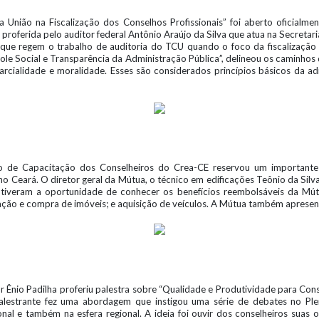
União na Fiscalização dos Conselhos Profissionais” foi aberto oficialment
 proferida pelo auditor federal Antônio Araújo da Silva que atua na Secret
que regem o trabalho de auditoria do TCU quando o foco da fiscalização 
ntrole Social e Transparência da Administração Pública”, delineou os caminho
arcialidade e moralidade. Esses são considerados princípios básicos da ad
o de Capacitação dos Conselheiros do Crea-CE reservou um importante
no Ceará. O diretor geral da Mútua, o técnico em edificações Teônio da Silv
s tiveram a oportunidade de conhecer os benefícios reembolsáveis da Mút
itação e compra de imóveis; e aquisição de veículos. A Mútua também apresent
or Ênio Padilha proferiu palestra sobre “Qualidade e Produtividade para Con
 palestrante fez uma abordagem que instigou uma série de debates no Pl
al e também na esfera regional. A ideia foi ouvir dos conselheiros suas 