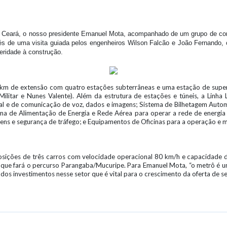
do Ceará, o nosso presidente Emanuel Mota, acompanhado de um grupo de cons
vés de uma visita guiada pelos engenheiros Wilson Falcão e João Fernando,
leridade à construção.
3 km de extensão com quatro estações subterrâneas e uma estação de superf
 Militar e Nunes Valente). Além da estrutura de estações e túneis, a Lin
l e de comunicação de voz, dados e imagens; Sistema de Bilhetagem Autom
ema de Alimentação de Energia e Rede Aérea para operar a rede de energia
rens e segurança de tráfego; e Equipamentos de Oficinas para a operação e m
osições de três carros com velocidade operacional 80 km/h e capacidade 
VLT que fará o percurso Parangaba/Mucuripe. Para Emanuel Mota, “o metrô é
os investimentos nesse setor que é vital para o crescimento da oferta de se