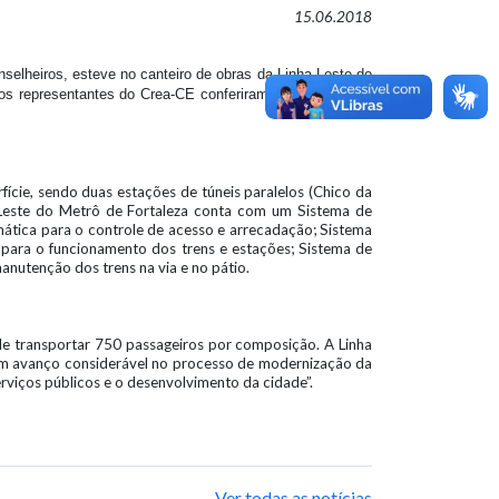
15.06.2018
elheiros, esteve no canteiro de obras da Linha Leste do
 os representantes do Crea-CE conferiram as instalações,
ície, sendo duas estações de túneis paralelos (Chico da
ha Leste do Metrô de Fortaleza conta com um Sistema de
ática para o controle de acesso e arrecadação; Sistema
 para o funcionamento dos trens e estações; Sistema de
anutenção dos trens na via e no pátio.
de transportar 750 passageiros por composição. A Linha
 um avanço considerável no processo de modernização da
rviços públicos e o desenvolvimento da cidade”.
Ver todas as notícias