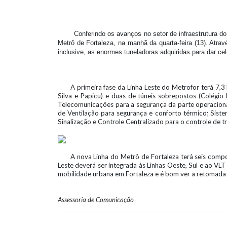
Conferindo os avanços no setor de infraestrutura 
Metrô de Fortaleza, na manhã da quarta-feira (13). Atra
inclusive, as enormes tuneladoras adquiridas para dar ce
A primeira fase da Linha Leste do Metrofor terá 7,
Silva e Papicu) e duas de túneis sobrepostos (Colégio
Telecomunicações para a segurança da parte operaciona
de Ventilação para segurança e conforto térmico; Sist
Sinalização e Controle Centralizado para o controle de t
A nova Linha do Metrô de Fortaleza terá seis comp
Leste deverá ser integrada às Linhas Oeste, Sul e ao 
mobilidade urbana em Fortaleza e é bom ver a retomada d
Assessoria de Comunicação