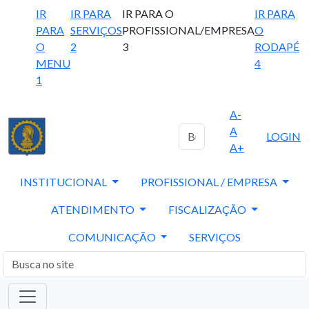
IR
IR PARA
IR PARA O
IR PARA
PARA
SERVIÇOS
PROFISSIONAL/EMPRESA
O
O
2
3
RODAPÉ
MENU
4
1
A-
A
LOGIN
A+
INSTITUCIONAL
PROFISSIONAL / EMPRESA
ATENDIMENTO
FISCALIZAÇÃO
COMUNICAÇÃO
SERVIÇOS