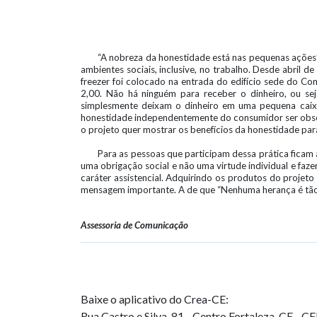
“A nobreza da honestidade está nas pequenas ações”.
ambientes sociais, inclusive, no trabalho. Desde abril 
freezer foi colocado na entrada do edifício sede do Con
2,00. Não há ninguém para receber o dinheiro, ou se
simplesmente deixam o dinheiro em uma pequena caixa 
honestidade independentemente do consumidor ser observ
o projeto quer mostrar os benefícios da honestidade pa
Para as pessoas que participam dessa prática ficam 
uma obrigação social e não uma virtude individual e faze
caráter assistencial. Adquirindo os produtos do projet
mensagem importante. A de que “Nenhuma herança é tão 
Assessoria de Comunicação
Baixe o aplicativo do Crea-CE:
Rua Castro e Silva, 81 - Centro
Fortaleza-CE - C