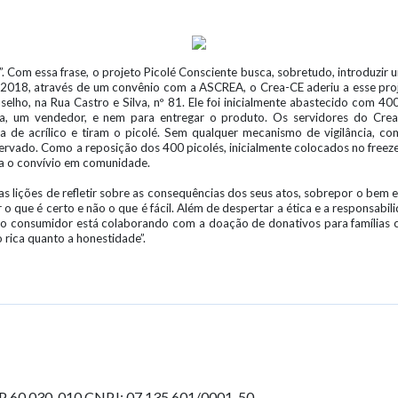
 Com essa frase, o projeto Picolé Consciente busca, sobretudo, introduzir u
de 2018, através de um convênio com a ASCREA, o Crea-CE aderiu a esse proj
selho, na Rua Castro e Silva, nº 81. Ele foi inicialmente abastecido com 4
ja, um vendedor, e nem para entregar o produto. Os servidores do Crea
de acrílico e tiram o picolé. Sem qualquer mecanismo de vigilância, com
ado. Como a reposição dos 400 picolés, inicialmente colocados no freezer
ra o convívio em comunidade.
as lições de refletir sobre as consequências dos seus atos, sobrepor o be
r o que é certo e não o que é fácil. Além de despertar a ética e a responsab
o o consumidor está colaborando com a doação de donativos para famílias c
rica quanto a honestidade”.
EP 60.030-010
CNPJ: 07.135.601/0001-50