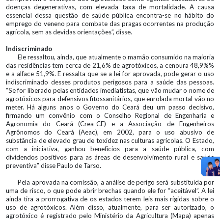
doenças degenerativas, com elevada taxa de mortalidade. A causa
essencial dessa questão de saúde pública encontra-se no hábito do
emprego do veneno para combate das pragas ocorrentes na produção
agrícola, sem as devidas orientações”, disse.
Indiscriminado
Ele ressaltou, ainda, que atualmente o mamão consumido na maioria
das residências tem cerca de 21,6% de agrotóxicos, a cenoura 48,9%%
e a alface 51,9%. E ressalta que se a lei for aprovada, pode gerar o uso
indiscriminado desses produtos perigosos para a saúde das pessoas.
“Se for liberado pelas entidades imediatistas, que vão mudar o nome de
agrotóxicos para defensivos fitossanitários, que enrolada mortal vão no
meter. Há alguns anos o Governo do Ceará deu um passo decisivo,
firmando um convênio com o Conselho Regional de Engenharia e
Agronomia do Ceará (Crea-CE) e a Associação de Engenheiros
Agrônomos do Ceará (Aeac), em 2002, para o uso abusivo de
substância de elevado grau de toxidez nas culturas agrícolas. O Estado,
com a iniciativa, ganhou benefícios para a saúde pública, com
dividendos positivos para as áreas de desenvolvimento rural e saúde
preventiva” disse Paulo de Tarso.
Pela aprovada na comissão, a análise de perigo será substituída por
uma de risco, o que pode abrir brechas quando ele for “aceitável”. A lei
ainda tira a prorrogativa de os estados terem leis mais rígidas sobre o
uso de agrotóxicos. Além disso, atualmente, para ser autorizado, o
agrotóxico é registrado pelo Ministério da Agricultura (Mapa) apenas