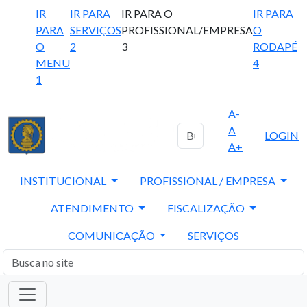
IR
IR PARA
IR PARA O
IR PARA
PARA
SERVIÇOS
PROFISSIONAL/EMPRESA
O
O
2
3
RODAPÉ
MENU
4
1
A-
A
LOGIN
A+
INSTITUCIONAL
PROFISSIONAL / EMPRESA
ATENDIMENTO
FISCALIZAÇÃO
COMUNICAÇÃO
SERVIÇOS