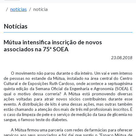
notícias
notícia
Notícias
Mútua intensifica inscrição de novos
associados na 75ª SOEA
23.08.2018
O movimento não parou durante o dia inteiro. Um vai e vem intenso
de pessoas no estande da Mútua, instalado na área central do Centro
Cultural e de Exposições Ruth Cardoso, onde acontece a septuagésima
quinta edição da Semana Oficial da Engenharia e Agronomia (SOEA). E
qual o motivo dessa correria? A Mútua está promovendo diversas
ações voltadas para atrair novos sócios contribuintes durante esse
evento. A distribuição de kits é uma dessas ações, mas outras também
estão chamando a atenção dos mais de três mil profissionais inscritos. É
o caso da limpeza de pele e o serviço de medição da taxa de glicemia no
sangue, o famoso teste do diabetes.
A Mútua firmou uma parceria com redes de farmácias para oferecer
serviços aos seus associados e foi daí que surgiu o “Espaço Mútua de