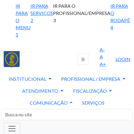
IR
IR PARA
IR PARA O
IR PARA
PARA
SERVIÇOS
PROFISSIONAL/EMPRESA
O
O
2
3
RODAPÉ
MENU
4
1
A-
A
LOGIN
A+
INSTITUCIONAL
PROFISSIONAL / EMPRESA
ATENDIMENTO
FISCALIZAÇÃO
COMUNICAÇÃO
SERVIÇOS