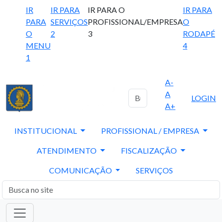
IR
IR PARA
IR PARA O
IR PARA
PARA
SERVIÇOS
PROFISSIONAL/EMPRESA
O
O
2
3
RODAPÉ
MENU
4
1
A-
A
LOGIN
A+
INSTITUCIONAL
PROFISSIONAL / EMPRESA
ATENDIMENTO
FISCALIZAÇÃO
COMUNICAÇÃO
SERVIÇOS