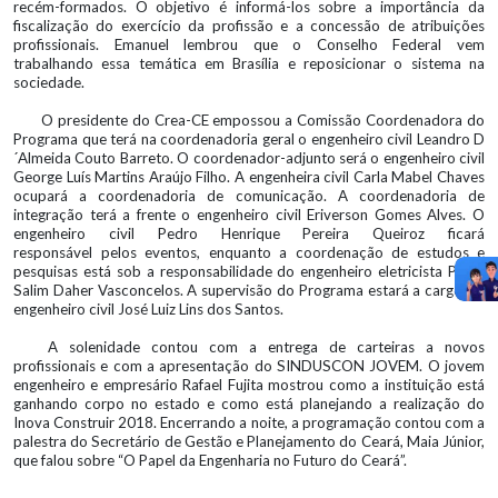
recém-formados. O objetivo é informá-los sobre a importância da
fiscalização do exercício da profissão e a concessão de atribuições
profissionais. Emanuel lembrou que o Conselho Federal vem
trabalhando essa temática em Brasília e reposicionar o sistema na
sociedade.
O presidente do Crea-CE empossou a Comissão Coordenadora do
Programa que terá na coordenadoria geral o engenheiro civil Leandro D
´Almeida Couto Barreto. O coordenador-adjunto será o engenheiro civil
George Luís Martins Araújo Filho. A engenheira civil Carla Mabel Chaves
ocupará a coordenadoria de comunicação. A coordenadoria de
integração terá a frente o engenheiro civil Eriverson Gomes Alves. O
engenheiro civil Pedro Henrique Pereira Queiroz ficará
responsável pelos eventos, enquanto a coordenação de estudos e
pesquisas está sob a responsabilidade do engenheiro eletricista Paulo
Salim Daher Vasconcelos. A supervisão do Programa estará a cargo do
engenheiro civil José Luiz Lins dos Santos.
A solenidade contou com a entrega de carteiras a novos
profissionais e com a apresentação do SINDUSCON JOVEM. O jovem
engenheiro e empresário Rafael Fujita mostrou como a instituição está
ganhando corpo no estado e como está planejando a realização do
Inova Construir 2018. Encerrando a noite, a programação contou com a
palestra do Secretário de Gestão e Planejamento do Ceará, Maia Júnior,
que falou sobre “O Papel da Engenharia no Futuro do Ceará”.