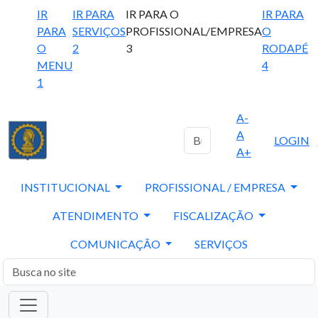
IR
IR PARA
IR PARA O
IR PARA
PARA
SERVIÇOS
PROFISSIONAL/EMPRESA
O
O
2
3
RODAPÉ
MENU
4
1
A-
A
LOGIN
A+
INSTITUCIONAL
PROFISSIONAL / EMPRESA
ATENDIMENTO
FISCALIZAÇÃO
COMUNICAÇÃO
SERVIÇOS