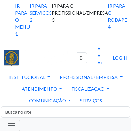
IR
IR PARA
IR PARA O
IR PARA
PARA
SERVIÇOS
PROFISSIONAL/EMPRESA
O
O
2
3
RODAPÉ
MENU
4
1
A-
A
LOGIN
A+
INSTITUCIONAL
PROFISSIONAL / EMPRESA
ATENDIMENTO
FISCALIZAÇÃO
COMUNICAÇÃO
SERVIÇOS