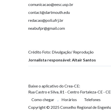
comunicacao@eesc.usp.br
contact@dartmouth.edu
redacao@poli.ufrj.br
neabufpr@gmail.com
Crédito Foto: Divulgação/ Reprodução
Jornalista responsável: Altair Santos
Baixe o aplicativo do Crea-CE:
Rua Castro e Silva, 81 - Centro
Fortaleza-CE - C
Como chegar
Horários
Telefones
Copyright © 2025 Conselho Regional de Engenhar