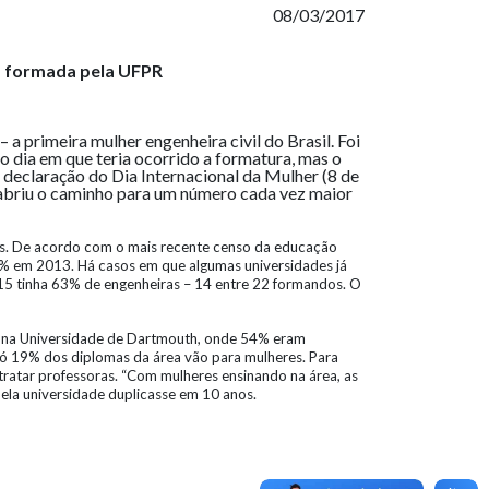
08/03/2017
l, formada pela UFPR
a primeira mulher engenheira civil do Brasil. Foi
 dia em que teria ocorrido a formatura, mas o
 declaração do Dia Internacional da Mulher (8 de
 abriu o caminho para um número cada vez maior
ís. De acordo com o mais recente censo da educação
30% em 2013. Há casos em que algumas universidades já
15 tinha 63% de engenheiras – 14 entre 22 formandos. O
u na Universidade de Dartmouth, onde 54% eram
 só 19% dos diplomas da área vão para mulheres. Para
ntratar professoras. “Com mulheres ensinando na área, as
ela universidade duplicasse em 10 anos.