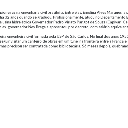
oneiras na engenharia civil brasileira. Entre elas, Enedina Alves Marques, 
inha 32 anos quando se graduou. Profissionalmente, atuou no Departamento Es
 usina hidrelétrica Governador Pedro Viriato Parigot de Souza (Capivari-Cac
 ex-governador Ney Braga a aposentou por decreto, com salário equivalente 
ira engenheira civil formada pela USP de São Carlos. No final dos anos 1950,
guir visitar um canteiro de obras em um túnel na fronteira entre a França e
mas precisou ser contratada como bibliotecária. Só meses depois, quebrand