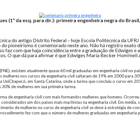
es (1ª da esq. para dir.): primeira engenheira negra do Brasi
ca do antigo Distrito Federal – hoje Escola Politécnica da UFRJ – 
do pioneirismo é comemorado neste ano. Não há registro exato do
sso faz com que haja coincidência entre a graduação de Edwiges e a
fatos. O que dá para afirmar é que Edwiges Maria Becker Hom’meil
FNE), existem atualmente quase 60 mil graduadas em engenharia civil no pa
 as mulheres nos cursos de engenharia civil saltaram de 19% em 2000 para 
a UniChapecó, em Santa Catarina, onde a turma que concluiu o curso em 20
s 30% de mulheres em sua primeira turma.
rma de engenharia civil com mais formandos mulheres que homens. Ocorre
 considerados um dos países mais machistas na engenharia civil. Em média,
cimento de mulheres no curso de engenharia civil se deve à estratégia de co
 O procedimento fez com que o número de mulheres graduadas em engenharia p