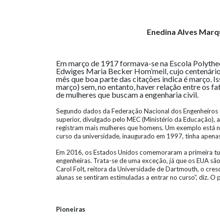
Enedina Alves Marqu
Em março de 1917 formava-se na Escola Polythecni
Edwiges Maria Becker Hom’meil, cujo centenário 
mês que boa parte das citações indica é março. I
março) sem, no entanto, haver relação entre os 
de mulheres que buscam a engenharia civil.
Segundo dados da Federação Nacional dos Engenheiros (
superior, divulgado pelo MEC (Ministério da Educação),
registram mais mulheres que homens. Um exemplo está n
curso da universidade, inaugurado em 1997, tinha apena
Em 2016, os Estados Unidos comemoraram a primeira tu
engenheiras. Trata-se de uma exceção, já que os EUA são
Carol Folt, reitora da Universidade de Dartmouth, o cres
alunas se sentiram estimuladas a entrar no curso”, diz.
Pioneiras