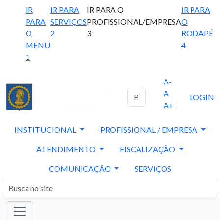
IR
IR PARA
IR PARA O
IR PARA
PARA
SERVIÇOS
PROFISSIONAL/EMPRESA
O
O
2
3
RODAPÉ
MENU
4
1
A-
A
LOGIN
A+
INSTITUCIONAL
PROFISSIONAL / EMPRESA
ATENDIMENTO
FISCALIZAÇÃO
COMUNICAÇÃO
SERVIÇOS