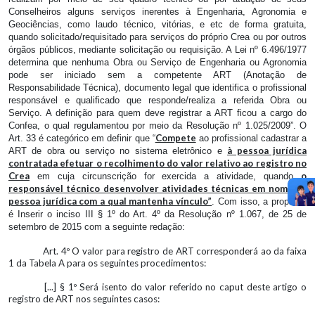
Conselheiros alguns serviços inerentes à Engenharia, Agronomia e
Geociências, como laudo técnico, vitórias, e etc de forma gratuita,
quando solicitado/requisitado para serviços do próprio Crea ou por outros
órgãos públicos, mediante solicitação ou requisição. A Lei nº 6.496/1977
determina que nenhuma Obra ou Serviço de Engenharia ou Agronomia
pode ser iniciado sem a competente ART (Anotação de
Responsabilidade Técnica), documento legal que identifica o profissional
responsável e qualificado que responde/realiza a referida Obra ou
Serviço. A definição para quem deve registrar a ART ficou a cargo do
Confea, o qual regulamentou por meio da Resolução nº 1.025/2009”. O
Compete
Art. 33 é categórico em definir que “
ao profissional cadastrar a
à pessoa jurídica
ART de obra ou serviço no sistema eletrônico e
contratada efetuar o recolhimento do valor relativo ao registro no
Crea
o
em cuja circunscrição for exercida a atividade, quando
responsável técnico desenvolver atividades técnicas em nome da
pessoa jurídica com a qual mantenha vínculo”
. Com isso, a proposta
é Inserir o inciso III § 1º do Art. 4º da Resolução nº 1.067, de 25 de
setembro de 2015 com a seguinte redação:
Art. 4º O valor para registro de ART corresponderá ao da faixa
1 da Tabela A para os seguintes procedimentos:
[...] § 1º Será isento do valor referido no caput deste artigo o
registro de ART nos seguintes casos: