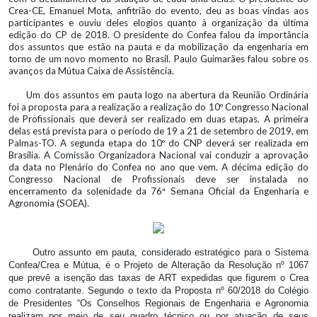
Crea-CE, Emanuel Mota, anfitrião do evento, deu as boas vindas aos
participantes e ouviu deles elogios quanto à organização da última
edição do CP de 2018. O presidente do Confea falou da importância
dos assuntos que estão na pauta e da mobilização da engenharia em
torno de um novo momento no Brasil. Paulo Guimarães falou sobre os
avanços da Mútua Caixa de Assistência.
Um dos assuntos em pauta logo na abertura da Reunião Ordinária
foi a proposta para a realização a realização do 10º Congresso Nacional
de Profissionais que deverá ser realizado em duas etapas. A primeira
delas está prevista para o período de 19 a 21 de setembro de 2019, em
Palmas-TO. A segunda etapa do 10º do CNP deverá ser realizada em
Brasília. A Comissão Organizadora Nacional vai conduzir a aprovação
da data no Plenário do Confea no ano que vem. A décima edição do
Congresso Nacional de Profissionais deve ser instalada no
encerramento da solenidade da 76ª Semana Oficial da Engenharia e
Agronomia (SOEA).
Outro assunto em pauta, considerado estratégico para o Sistema
Confea/Crea e Mútua, é o Projeto de Alteração da Resolução nº 1067
que prevê a isenção das taxas de ART expedidas que figurem o Crea
como contratante. Segundo o texto da Proposta nº 60/2018 do Colégio
de Presidentes “Os Conselhos Regionais de Engenharia e Agronomia
realizam por meio de seu quadro técnico ou por atuação de seus