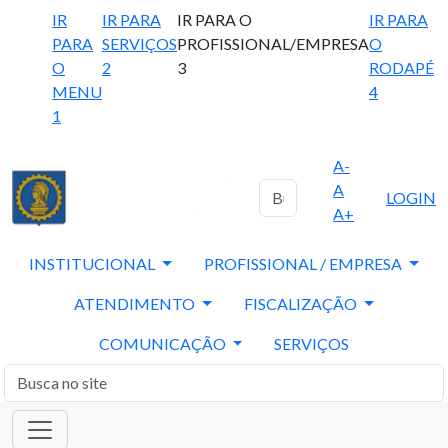
IR
IR PARA
IR PARA O
IR PARA
PARA
SERVIÇOS
PROFISSIONAL/EMPRESA
O
O
2
3
RODAPÉ
MENU
4
1
A-
A
LOGIN
A+
INSTITUCIONAL
PROFISSIONAL / EMPRESA
ATENDIMENTO
FISCALIZAÇÃO
COMUNICAÇÃO
SERVIÇOS