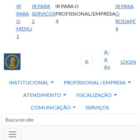
IR
IR PARA
IR PARA O
IR PARA
PARA
SERVIÇOS
PROFISSIONAL/EMPRESA
O
O
2
3
RODAPÉ
MENU
4
1
A-
A
LOGIN
A+
INSTITUCIONAL
PROFISSIONAL / EMPRESA
ATENDIMENTO
FISCALIZAÇÃO
COMUNICAÇÃO
SERVIÇOS