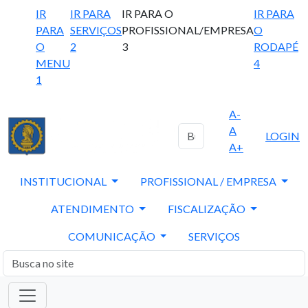
IR
IR PARA
IR PARA O
IR PARA
PARA
SERVIÇOS
PROFISSIONAL/EMPRESA
O
O
2
3
RODAPÉ
MENU
4
1
A-
A
LOGIN
A+
INSTITUCIONAL
PROFISSIONAL / EMPRESA
ATENDIMENTO
FISCALIZAÇÃO
COMUNICAÇÃO
SERVIÇOS