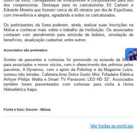
totem de fotos, carregadores de smartphones e computadores para uso
dos congressistas. Destaque para os caricaturistas Eli Cartoon e
Eduardo Moreira que fizeram cerca de 40 retratos por dia de ExpoSoea,
com irreverência e alegria, agradando a todos os caricaturados.
Os participantes da Soea puderam, ainda, realizar suas inscrições na
Mútua e conhecer mais sobre o trabalho da Instituição. Os associados
contaram com atendimento para emissão de boletos, simulação de
benefícios, atualização cadastral, entre outros.
Associados são premiados
Sorteio de presentes e cortesias foi promovido no estande da Mútua
para associados e novos sócios, com o oferecimento dos prêmios pelos
parceiros. A Dynamus, com o apoio da Polishop e da Magazine Luiza,
sorteou três brindes: Cafeteira Arno Dolce Gusto Mini; Fritadeira Elétrica
Airfryer Philips Walita e Smart TV Panasonic LED HD 32’’. Associados
também foram presenteados com cortesias para visita à Usina
Hidroelétrica Itaipu.
Fonte e foto: Gecom - Mútua
Ver todas as notícias