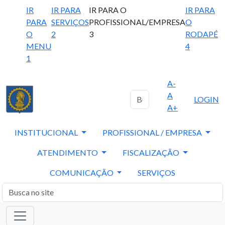
IR
IR PARA
IR PARA O
IR PARA
PARA
SERVIÇOS
PROFISSIONAL/EMPRESA
O
O
2
3
RODAPÉ
MENU
4
1
A-
A
LOGIN
A+
INSTITUCIONAL
PROFISSIONAL / EMPRESA
ATENDIMENTO
FISCALIZAÇÃO
COMUNICAÇÃO
SERVIÇOS