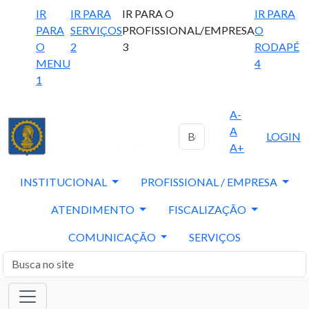
IR
IR PARA
IR PARA O
IR PARA
PARA
SERVIÇOS
PROFISSIONAL/EMPRESA
O
O
2
3
RODAPÉ
MENU
4
1
A-
A
LOGIN
A+
INSTITUCIONAL
PROFISSIONAL / EMPRESA
ATENDIMENTO
FISCALIZAÇÃO
COMUNICAÇÃO
SERVIÇOS