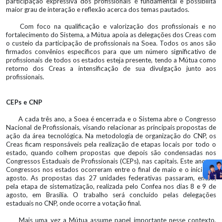
participação expressiva dos profissionais é fundamental e possibilita
maior grau de interação e reflexão acerca dos temas pautados.
Com foco na qualificação e valorização dos profissionais e no
fortalecimento do Sistema, a Mútua apoia as delegações dos Creas com
o custeio da participação de profissionais na Soea. Todos os anos são
firmados convênios específicos para que um número significativo de
profissionais de todos os estados esteja presente, tendo a Mútua como
retorno dos Creas a intensificação de sua divulgação junto aos
profissionais.
CEPs e CNP
A cada três ano, a Soea é encerrada e o Sistema abre o Congresso
Nacional de Profissionais, visando relacionar as principais propostas de
ação da área tecnológica. Na metodologia de organização do CNP, os
Creas ficam responsáveis pela realização de etapas locais por todo o
estado, quando colhem propostas que depois são condensadas nos
Congressos Estaduais de Profissionais (CEPs), nas capitais. Este ano, os
Congressos nos estados ocorreram entre o final de maio e o início de
agosto. As propostas das 27 unidades federativas passaram, então,
pela etapa de sistematização, realizada pelo Confea nos dias 8 e 9 de
agosto, em Brasília. O trabalho será concluído pelas delegações
estaduais no CNP, onde ocorre a votação final.
Mais uma vez a Mútua assume papel importante nesse contexto,