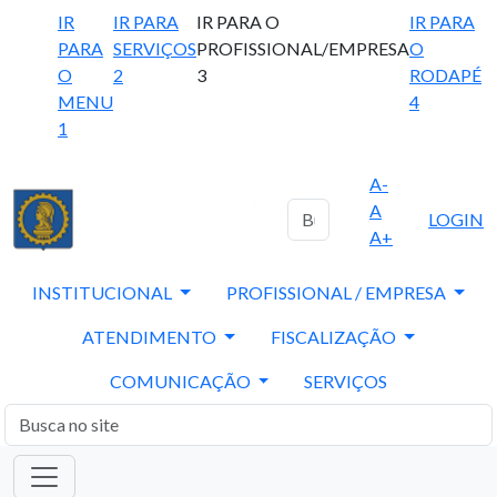
IR
IR PARA
IR PARA O
IR PARA
PARA
SERVIÇOS
PROFISSIONAL/EMPRESA
O
O
2
3
RODAPÉ
MENU
4
1
A-
A
LOGIN
A+
INSTITUCIONAL
PROFISSIONAL / EMPRESA
ATENDIMENTO
FISCALIZAÇÃO
COMUNICAÇÃO
SERVIÇOS