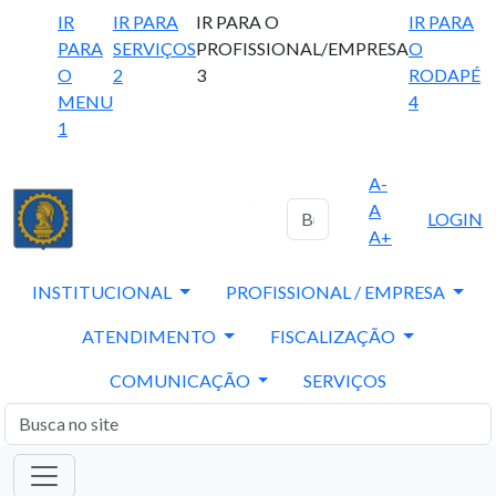
IR
IR PARA
IR PARA O
IR PARA
PARA
SERVIÇOS
PROFISSIONAL/EMPRESA
O
O
2
3
RODAPÉ
MENU
4
1
A-
A
LOGIN
A+
INSTITUCIONAL
PROFISSIONAL / EMPRESA
ATENDIMENTO
FISCALIZAÇÃO
COMUNICAÇÃO
SERVIÇOS