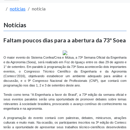
notícias
notícia
Notícias
Faltam poucos dias para a abertura da 73ª Soea
O maior evento do Sistema Confea/Crea e Mútua, a 73ª Semana Oficial da Engenharia
e da Agronomia (Soea), será realizado em Foz do Iguaçu entre os dias 29 de agosto e
1° de setembro. Em paralelo à programação da 73ª Soea acontecerão dois importantes
eventos, o Congresso Técnico Científico da Engenharia e da Agronomia
(Contecc’2016), objetivando estabelecer um ambiente adequado para análise e
discussão, e o 9º Congresso Nacional de Profissionais (CNP), que contará com
programação nos dias 1, 2 e 3 de setembro deste ano.
Tendo como tema “A Engenharia a favor do Brasil”, a 73ª edição da semana oficial e
seus eventos paralelos serão uma oportunidade de promover debates sobre temas
relevantes à sociedade brasileira, provocando o avanço contínuo do conhecimento na
engenharia e na agronomia.
A programação do evento contará com palestras, debates, minicursos, atrações
culturais e muito mais. Na ocasião, os participantes inscritos na 3ª edição do Contecc
terão a oportunidade de apresentar seus trabalhos técnico-científicos desenvolvidos