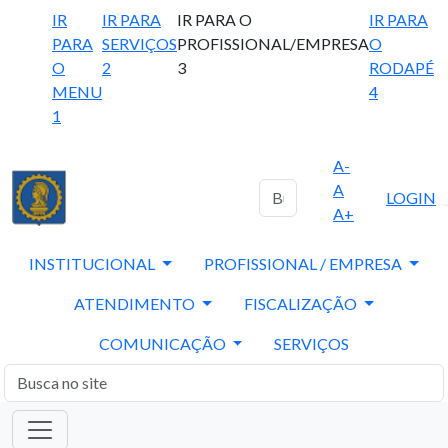
IR
IR PARA
IR PARA O
IR PARA
PARA
SERVIÇOS
PROFISSIONAL/EMPRESA
O
O
2
3
RODAPÉ
MENU
4
1
A-
A
LOGIN
A+
INSTITUCIONAL
PROFISSIONAL / EMPRESA
ATENDIMENTO
FISCALIZAÇÃO
COMUNICAÇÃO
SERVIÇOS