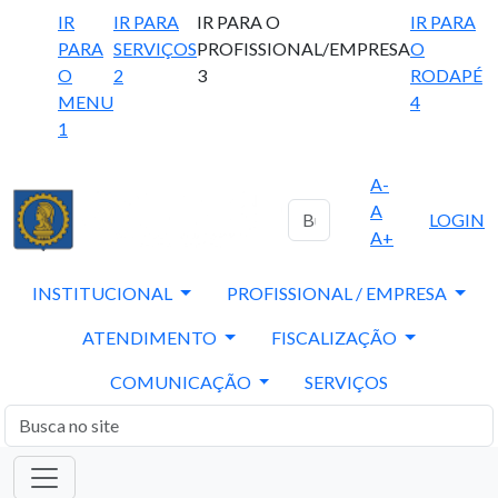
IR
IR PARA
IR PARA O
IR PARA
PARA
SERVIÇOS
PROFISSIONAL/EMPRESA
O
O
2
3
RODAPÉ
MENU
4
1
A-
A
LOGIN
A+
INSTITUCIONAL
PROFISSIONAL / EMPRESA
ATENDIMENTO
FISCALIZAÇÃO
COMUNICAÇÃO
SERVIÇOS