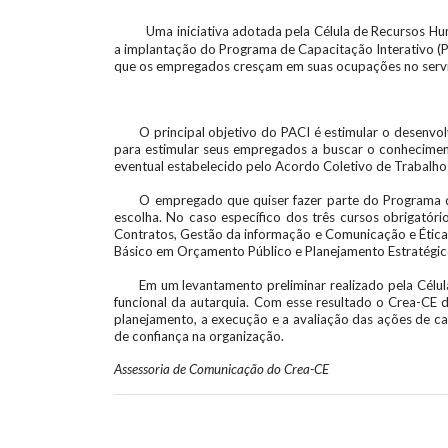
Uma iniciativa adotada pela Célula de Recursos H
a implantação do Programa de Capacitação Interativo (P
que os empregados cresçam em suas ocupações no servi
O principal objetivo do PACI é estimular o desenv
para estimular seus empregados a buscar o conhecimen
eventual estabelecido pelo Acordo Coletivo de Trabalh
O empregado que quiser fazer parte do Programa de 
escolha. No caso específico dos três cursos obrigatóri
Contratos, Gestão da informação e Comunicação e Ética.
Básico em Orçamento Público e Planejamento Estratégico
Em um levantamento preliminar realizado pela Célu
funcional da autarquia. Com esse resultado o Crea-CE 
planejamento, a execução e a avaliação das ações de ca
de confiança na organização.
Assessoria de Comunicação do Crea-CE