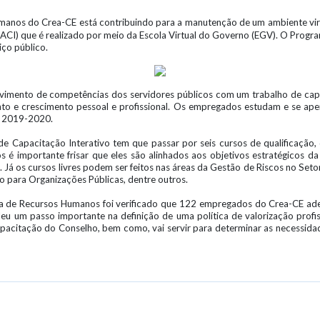
umanos do Crea-CE está contribuindo para a manutenção de um ambiente vir
ACI) que é realizado por meio da Escola Virtual do Governo (EGV). O Progr
ço público.
olvimento de competências dos servidores públicos com um trabalho de cap
to e crescimento pessoal e profissional. Os empregados estudam e se ap
o 2019-2020.
Capacitação Interativo tem que passar por seis cursos de qualificação, de
os é importante frisar que eles são alinhados aos objetivos estratégicos 
 Já os cursos livres podem ser feitos nas áreas da Gestão de Riscos no Set
 para Organizações Públicas, dentre outros.
la de Recursos Humanos foi verificado que 122 empregados do Crea-CE ade
deu um passo importante na definição de uma política de valorização profi
pacitação do Conselho, bem como, vai servir para determinar as necessida