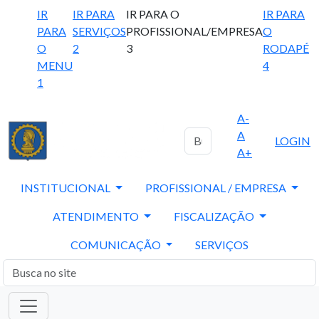
IR
IR PARA
IR PARA O
IR PARA
PARA
SERVIÇOS
PROFISSIONAL/EMPRESA
O
O
2
3
RODAPÉ
MENU
4
1
A-
A
LOGIN
A+
INSTITUCIONAL
PROFISSIONAL / EMPRESA
ATENDIMENTO
FISCALIZAÇÃO
COMUNICAÇÃO
SERVIÇOS