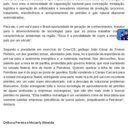
país. Isso criou a necessidade de capacitação nacional para concepção, instalação,
logística e operação de sofisticados e inovadores sistemas de produção, processo,
tratamento, transferência e armazenamento de petróleo e gás natural altamente
automatizados.
Para ele, o pré-sal é para o Brasil oportunidade de geração de conhecimentos, impulso
para o desenvolvimento de tecnologias para que se possa trabalhar com as
características ambientais na região. “Essa é a possibilidade de suprir a energia do
país por um século”.
Segundo o presidente em exercício do Crea-CE, geólogo João César de Freiras
Pinheiro, um dos grandes temas, abordados pela Soea, foi a questão da importância do
pré-sal para a autonomia energética e a soberania nacional. Nas discussões, ficou
patente que a nova lei de partilha, pretendida pelo governo federal, que está tramitando
no senado federal, fere de morte a Petrobras. Querem quebrar a linha de vida da
Petrobras que é do poço ao posto de gasolina. Estão vendendo o Campo Carcará para
a estatal norueguesa Statoil, entregando uma parte muito rica do pré-sal com excelente
petróleo, por um valor super desvalorizado, sob a desculpa de solucionar problemas
financeiros. Estão entregando toda a nossa tecnologia de aproveitamento de petróleo
de águas profundas a empresas estrangeiras, que não têm mais onde ir buscar
petróleo no planeta. “Esta maléfica estratégia é um verdadeiro crime de lesa-pátria que
somente satisfaz empresas petrolíferas de outros países, prejudicando a Petrobras”,
destaca.
Débora Pereira e Mozarly Almeida