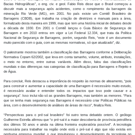
Bacias Hidrográficas”, o eng. civ. e geol. Fabio Reis disse que o Brasil começou a
discutir mais a segurança após acidentes, como o rompimento da barragem da
mineração Rio Verde (MG), em 2001. No país existe um Comitê Brasileiro de
Barragens (CBDB), que trabalha na criação de diretrizes e manuais para a área,
formalizado desta maneira em 1999, mas que tem uma história inicial de debates desde
a década de 1930. Em 2001 o Comitê lançou o Guia Básico de Segurança de
Barragem e em 2010 entrou em vigor a Lei Federal 12.334, que trata da Política
Nacional de Segurança de Barragens, porém, segundo Reis, “este é um documento
muito parecido com o guia, com as mesmas normativas, só que atualizado”, diz.
O palestrante mostrou também a classificação das Barragens conforme a Deliberação
Normativa Copam 62/2002, que leva em conta tamanho, volume, atributo, instalações,
o meio no entorno, entre outras variáveis. Além disso, falou das classificações
mundiais e das diferenças nas categorias de classificação para Barragens e Rejeito e
de Água.
Para concluir, Reis destacou a importância do respeito às normas de alteamento, “pois
para construir e aumentar a capacidade de uma Barragem é necessário muito estudo,
é necessário avaliar e entender todos os impactos que isso pode causar e a
segurança”. Isso inclui não só as grandes Barragens, mas também as menores. “Para
que se tenha mais segurança nas Barragens é necessário criar Políticas Públicas na
área, com o desenvolvimento de análises de áreas de risco”, finaliza Reis.
“Perspectivas para o pré-sal brasileiro” foi outro tema debatido ontem. O geólogo
Guilherme Estrella afirmou que “o pré-sal é a maior descoberta de província petrolífera
dos últimos 50 anos e ainda na última fronteira exploratória possível”. A tecnologia
necessária para trabalhar na região onde está o pré-sal é algo que não existia em
nenhuma empresa mundial, o que impulsionou o desenvolvimento da tecnologia no