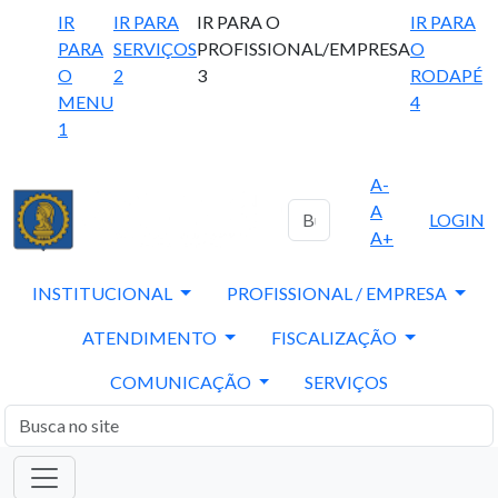
IR
IR PARA
IR PARA O
IR PARA
PARA
SERVIÇOS
PROFISSIONAL/EMPRESA
O
O
2
3
RODAPÉ
MENU
4
1
A-
A
LOGIN
A+
INSTITUCIONAL
PROFISSIONAL / EMPRESA
ATENDIMENTO
FISCALIZAÇÃO
COMUNICAÇÃO
SERVIÇOS