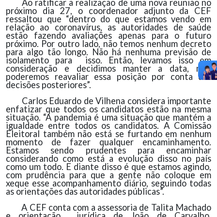
Ao ratificar a realização de uma nova reunião no
próximo dia 27, o coordenador adjunto da CEF
ressaltou que “dentro do que estamos vendo em
relação ao coronavírus, as autoridades de saúde
estão fazendo avaliações apenas para o futuro
próximo. Por outro lado, não temos nenhum decreto
para algo tão longo. Não há nenhuma previsão de
isolamento para isso. Então, levamos isso em
consideração e decidimos manter a data, mas
poderemos reavaliar essa posição por conta das
decisões posteriores”.
Carlos Eduardo de Vilhena considera importante
enfatizar que todos os candidatos estão na mesma
situação. “A pandemia é uma situação que mantém a
igualdade entre todos os candidatos. A Comissão
Eleitoral também não está se furtando em nenhum
momento de fazer qualquer encaminhamento.
Estamos sendo prudentes para encaminhar
considerando como está a evolução disso no país
como um todo. E diante disso é que estamos agindo,
com prudência para que a gente não coloque em
xeque esse acompanhamento diário, seguindo todas
as orientações das autoridades públicas”.
A CEF conta com a assessoria de Talita Machado
e orientação jurídica de João de Carvalho,