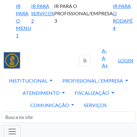
IR
IR PARA
IR PARA O
IR PARA
PARA
SERVIÇOS
PROFISSIONAL/EMPRESA
O
O
2
3
RODAPÉ
MENU
4
1
A-
A
LOGIN
A+
INSTITUCIONAL
PROFISSIONAL / EMPRESA
ATENDIMENTO
FISCALIZAÇÃO
COMUNICAÇÃO
SERVIÇOS