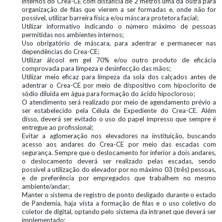
internos do Crea-CE com distância de 2 metros uma da outra para
organização de filas que vierem a ser formadas e, onde não for
possível, utilizar barreira física e/ou máscara protetora facial;
Utilizar informativo indicando o número máximo de pessoas
permitidas nos ambientes internos;
Uso obrigatório de máscara, para adentrar e permanecer nas
dependências do Crea-CE;
Utilizar álcool em gel 70% e/ou outro produto de eficácia
comprovada para limpeza e desinfecção das mãos;
Utilizar meio eficaz para limpeza da sola dos calçados antes de
adentrar o Crea-CE por meio de dispositivo com hipoclorito de
sódio diluída em água para formação do ácido hipocloroso;
O atendimento será realizado por meio de agendamento prévio a
ser estabelecido pela Célula de Expediente do Crea-CE. Além
disso, deverá ser evitado o uso do papel impresso que sempre é
entregue ao profissional;
Evitar a aglomeração nos elevadores na instituição, buscando
acesso aos andares do Crea-CE por meio das escadas com
segurança. Sempre que o deslocamento for inferior a dois andares,
o deslocamento deverá ser realizado pelas escadas, sendo
possível a utilização do elevador por no máximo 03 (três) pessoas,
e de preferência por empregados que trabalhem no mesmo
ambiente/andar;
Manter o sistema de registro de ponto desligado durante o estado
de Pandemia, haja vista a formação de filas e o uso coletivo do
coletor de digital, optando pelo sistema da intranet que deverá ser
implementado;