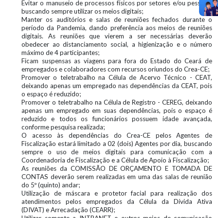
Evitar o manuseio de processos físicos por setores e/ou pessoas,
buscando sempre utilizar os meios digitais;
Manter os auditórios e salas de reuniões fechados durante o
período da Pandemia, dando preferência aos meios de reuniões
digitais. As reuniões que vierem a ser necessárias deverão
obedecer ao distanciamento social, a higienização e o número
máximo de 4 participantes;
Ficam suspensas as viagens para fora do Estado do Ceará de
empregados e colaboradores com recursos oriundos do Crea-CE;
Promover o teletrabalho na Célula de Acervo Técnico - CEAT,
deixando apenas um empregado nas dependências da CEAT, pois
o espaço é reduzido;
Promover o teletrabalho na Célula de Registro - CEREG, deixando
apenas um empregado em suas dependências, pois o espaço é
reduzido e todos os funcionários possuem idade avançada,
conforme pesquisa realizada;
O acesso às dependências do Crea-CE pelos Agentes de
Fiscalização estará limitado a 02 (dois) Agentes por dia, buscando
sempre o uso de meios digitais para comunicação com a
Coordenadoria de Fiscalização e a Célula de Apoio à Fiscalização;
As reuniões da COMISSÃO DE ORÇAMENTO E TOMADA DE
CONTAS deverão serem realizadas em uma das salas de reunião
do 5º (quinto) andar;
Utilização de máscara e protetor facial para realização dos
atendimentos pelos empregados da Célula da Dívida Ativa
(DIVAT) e Arrecadação (CEARR);