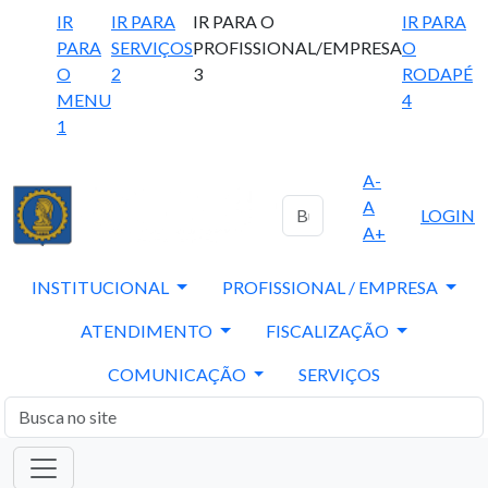
IR
IR PARA
IR PARA O
IR PARA
PARA
SERVIÇOS
PROFISSIONAL/EMPRESA
O
O
2
3
RODAPÉ
MENU
4
1
A-
A
LOGIN
A+
INSTITUCIONAL
PROFISSIONAL / EMPRESA
ATENDIMENTO
FISCALIZAÇÃO
COMUNICAÇÃO
SERVIÇOS