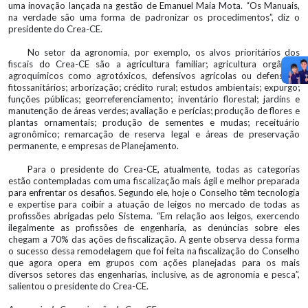
uma inovação lançada na gestão de Emanuel Maia Mota. “Os Manuais,
na verdade são uma forma de padronizar os procedimentos”, diz o
presidente do Crea-CE.
No setor da agronomia, por exemplo, os alvos prioritários dos
fiscais do Crea-CE são a agricultura familiar; agricultura orgânica;
agroquímicos como agrotóxicos, defensivos agrícolas ou defensivos
fitossanitários; arborização; crédito rural; estudos ambientais; expurgo;
funções públicas; georreferenciamento; inventário florestal; jardins e
manutenção de áreas verdes; avaliação e perícias; produção de flores e
plantas ornamentais; produção de sementes e mudas; receituário
agronômico; remarcação de reserva legal e áreas de preservação
permanente, e empresas de Planejamento.
Para o presidente do Crea-CE, atualmente, todas as categorias
estão contempladas com uma fiscalização mais ágil e melhor preparada
para enfrentar os desafios. Segundo ele, hoje o Conselho têm tecnologia
e expertise para coibir a atuação de leigos no mercado de todas as
profissões abrigadas pelo Sistema. “Em relação aos leigos, exercendo
ilegalmente as profissões de engenharia, as denúncias sobre eles
chegam a 70% das ações de fiscalização. A gente observa dessa forma
o sucesso dessa remodelagem que foi feita na fiscalização do Conselho
que agora opera em grupos com ações planejadas para os mais
diversos setores das engenharias, inclusive, as de agronomia e pesca”,
salientou o presidente do Crea-CE.