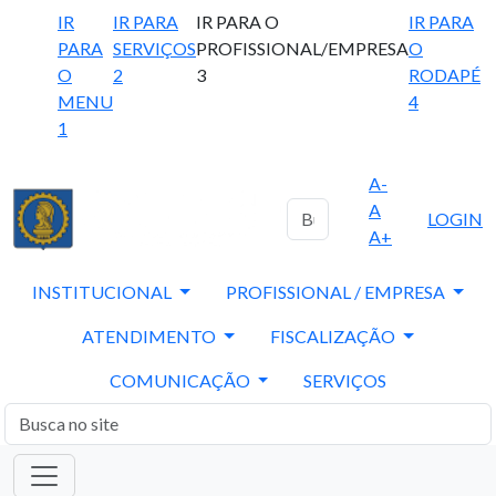
IR
IR PARA
IR PARA O
IR PARA
PARA
SERVIÇOS
PROFISSIONAL/EMPRESA
O
O
2
3
RODAPÉ
MENU
4
1
A-
A
LOGIN
A+
INSTITUCIONAL
PROFISSIONAL / EMPRESA
ATENDIMENTO
FISCALIZAÇÃO
COMUNICAÇÃO
SERVIÇOS