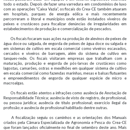
todo o estado. Depois de fazer uma varredura em condomínios de luxo
com as operações “Caixa Vazia”, os fiscais do Crea-CE também atuaram
em hospitais, parques de energia eólica e mais recentemente
percorreram o litoral e municípios onde estão instalados viveiros de
peixes e crustáceos para fiscalizar denúncias de irregularidades em
estabelecimentos de produção e comercialização de pescados.
Os fiscais focaram suas ações na produção de alevinos de peixes de
água doce ou salgada, de engorda de peixes de água doce ou salgada e
em sistemas de cultivo em escala comercial como viveiros escavados,
cercados e viveiros de barragem, além do sistema de cultivo em
tanques-rede. Os fiscais visitaram empresas que trabalham com a
maturação, produção e engorda de pós-larvas de crustáceos como
lagostas, camarões, ostras e mexilhões em qualquer sistema de cultivo
em escala comercial como fazendas marinhas, mesas e balsas flutuantes
e empreendimentos de engorda de qualquer espécie de micro e
macroalgas.
Os fiscais estão atentos a infrações como ausência de Anotação de
Responsabilidade Técnica; ausência de visto de registro, de profissional,
ou pessoa jurídica; ausência de título profissional; exercício ilegal da
profissão; e ausência de profissional habilitado dentre outras.
A fiscalização seguiu os caminhos e as orientações dos Manuais
criados pela Câmara Especializada de Agronomia e Pesca do Crea-CE
que foram lançados oficialmente no final de setembro deste ano. Mais