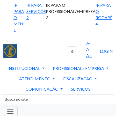
IR
IR PARA
IR PARA O
IR PARA
PARA
SERVIÇOS
PROFISSIONAL/EMPRESA
O
O
2
3
RODAPÉ
MENU
4
1
A-
A
LOGIN
A+
INSTITUCIONAL
PROFISSIONAL / EMPRESA
ATENDIMENTO
FISCALIZAÇÃO
COMUNICAÇÃO
SERVIÇOS