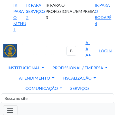
IR
IR PARA
IR PARA O
IR PARA
PARA
SERVIÇOS
PROFISSIONAL/EMPRESA
O
O
2
3
RODAPÉ
MENU
4
1
A-
A
LOGIN
A+
INSTITUCIONAL
PROFISSIONAL / EMPRESA
ATENDIMENTO
FISCALIZAÇÃO
COMUNICAÇÃO
SERVIÇOS