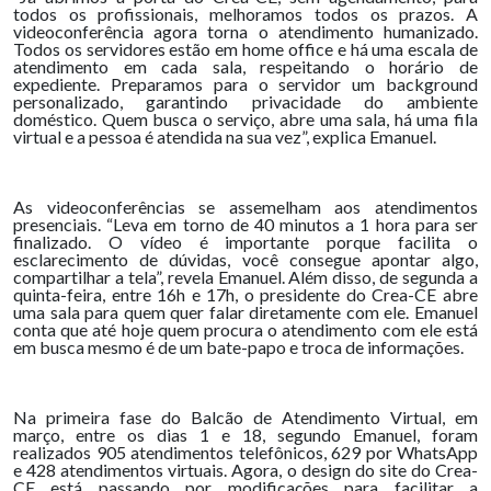
todos os profissionais, melhoramos todos os prazos. A
videoconferência agora torna o atendimento humanizado.
Todos os servidores estão em home office e há uma escala de
atendimento em cada sala, respeitando o horário de
expediente. Preparamos para o servidor um background
personalizado, garantindo privacidade do ambiente
doméstico. Quem busca o serviço, abre uma sala, há uma fila
virtual e a pessoa é atendida na sua vez”, explica Emanuel.
As videoconferências se assemelham aos atendimentos
presenciais. “Leva em torno de 40 minutos a 1 hora para ser
finalizado. O vídeo é importante porque facilita o
esclarecimento de dúvidas, você consegue apontar algo,
compartilhar a tela”, revela Emanuel. Além disso, de segunda a
quinta-feira, entre 16h e 17h, o presidente do Crea-CE abre
uma sala para quem quer falar diretamente com ele. Emanuel
conta que até hoje quem procura o atendimento com ele está
em busca mesmo é de um bate-papo e troca de informações.
Na primeira fase do Balcão de Atendimento Virtual, em
março, entre os dias 1 e 18, segundo Emanuel, foram
realizados 905 atendimentos telefônicos, 629 por WhatsApp
e 428 atendimentos virtuais. Agora, o design do site do Crea-
CE está passando por modificações para facilitar a