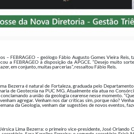
ogos – FEBRAGEO – geólogo Fábio Augusto Gomes Vieira Reis, t
locou a FEBRAGEO à disposição da APGCE. “Desejo muito sorte, 
zer, em conjunto, muitas parcerias”, ressaltou Fábio Reis.
ima Bezerra é natural de Fortaleza, graduada pelo Departamento
aria de Geotecnia na PUC MG. Atualmente ela atua no Consórcio
tão conclamando a união da geologia cearense nesse momento. “Q
 venham agregar. Venham nos dar críticas sim, porque não? Venha
emana da Geologia, venham dar sugestões de novos eventos, fazer
rsica Lima Bezerra: o primeiro vice-presidente, José Orlando Ca
 secretário, Sara Karoline Ferreira; o segundo secretário Erick M