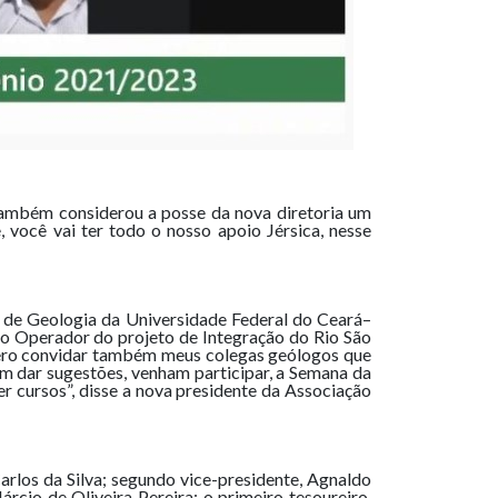
ambém considerou a posse da nova diretoria um
você vai ter todo o nosso apoio Jérsica, nesse
 de Geologia da Universidade Federal do Ceará–
 Operador do projeto de Integração do Rio São
uero convidar também meus colegas geólogos que
m dar sugestões, venham participar, a Semana da
 cursos”, disse a nova presidente da Associação
rlos da Silva; segundo vice-presidente, Agnaldo
árcio de Oliveira Pereira; o primeiro tesoureiro,