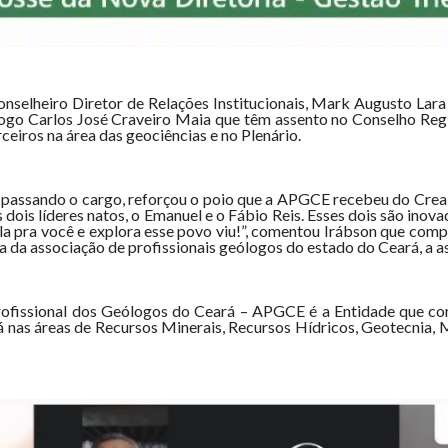
selheiro Diretor de Relações Institucionais, Mark Augusto Lara
o Carlos José Craveiro Maia que têm assento no Conselho Regi
eiros na área das geociências e no Plenário.
 passando o cargo, reforçou o poio que a APGCE recebeu do Cr
dois líderes natos, o Emanuel e o Fábio Reis. Esses dois são inova
a pra você e explora esse povo viu!”, comentou Irábson que compl
ia da associação de profissionais geólogos do estado do Ceará, a a
ofissional dos Geólogos do Ceará – APGCE é a Entidade que con
á nas áreas de Recursos Minerais, Recursos Hídricos, Geotecnia,