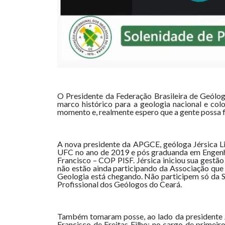
O Presidente da Federação Brasileira de Geól
marco histórico para a geologia nacional e co
momento e, realmente espero que a gente possa fa
A nova presidente da APGCE, geóloga Jérsica L
UFC no ano de 2019 e pós graduanda em Engenh
Francisco – COP PISF. Jérsica iniciou sua ges
não estão ainda participando da Associação que
Geologia está chegando. Não participem só da S
Profissional dos Geólogos do Ceará.
Também tomaram posse, ao lado da presidente Jé
Francisco de Freitas Filho; no cargo de primeiro