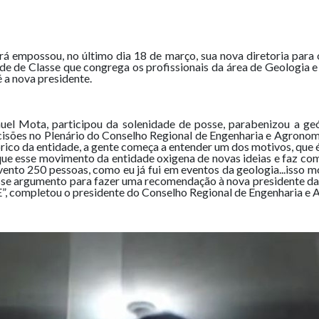
á empossou, no último dia 18 de março, sua nova diretoria para o
dade de Classe que congrega os profissionais da área de Geologia
 a nova presidente.
uel Mota, participou da solenidade de posse, parabenizou a ge
cisões no Plenário do Conselho Regional de Engenharia e Agronomi
rico da entidade, a gente começa a entender um dos motivos, que 
ê que esse movimento da entidade oxigena de novas ideias e faz c
ento 250 pessoas, como eu já fui em eventos da geologia...isso m
u esse argumento para fazer uma recomendação à nova presidente d
E”, completou o presidente do Conselho Regional de Engenharia e