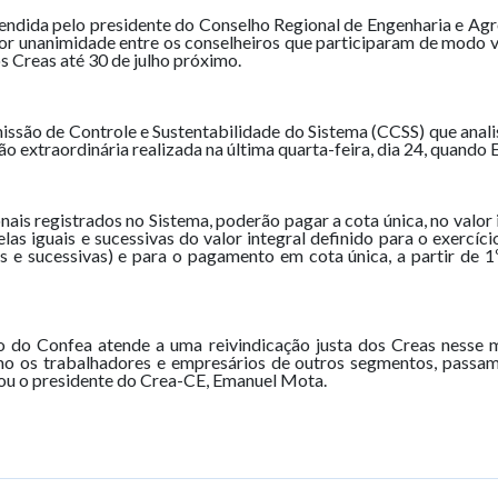
efendida pelo presidente do Conselho Regional de Engenharia e Ag
por unanimidade entre os conselheiros que participaram de modo v
s Creas até 30 de julho próximo.
ssão de Controle e Sustentabilidade do Sistema (CCSS) que anali
ão extraordinária realizada na última quarta-feira, dia 24, quand
is registrados no Sistema, poderão pagar a cota única, no valor in
as iguais e sucessivas do valor integral definido para o exercíc
s e sucessivas) e para o pagamento em cota única, a partir de 1
o do Confea atende a uma reivindicação justa dos Creas nesse
mo os trabalhadores e empresários de outros segmentos, passa
rou o presidente do Crea-CE, Emanuel Mota.