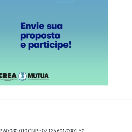
EP 60.030-010
CNPJ: 07.135.601/0001-50