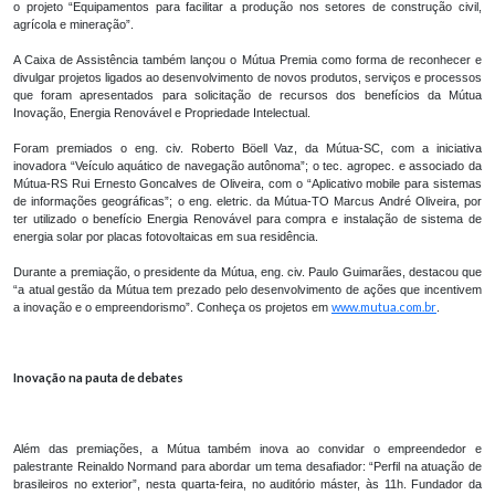
o projeto “Equipamentos para facilitar a produção nos setores de construção civil,
agrícola e mineração”.
A Caixa de Assistência também lançou o Mútua Premia como forma de reconhecer e
divulgar projetos ligados ao desenvolvimento de novos produtos, serviços e processos
que foram apresentados para solicitação de recursos dos benefícios da Mútua
Inovação, Energia Renovável e Propriedade Intelectual.
Foram premiados o eng. civ. Roberto Böell Vaz, da Mútua-SC, com a iniciativa
inovadora “Veículo aquático de navegação autônoma”; o tec. agropec. e associado da
Mútua-RS Rui Ernesto Goncalves de Oliveira, com o “Aplicativo mobile para sistemas
de informações geográficas”; o eng. eletric. da Mútua-TO Marcus André Oliveira, por
ter utilizado o benefício Energia Renovável para compra e instalação de sistema de
energia solar por placas fotovoltaicas em sua residência.
Durante a premiação, o presidente da Mútua, eng. civ. Paulo Guimarães, destacou que
“a atual gestão da Mútua tem prezado pelo desenvolvimento de ações que incentivem
www.mutua.com.br
a inovação e o empreendorismo”. Conheça os projetos em
.
Inovação na pauta de debates
Além das premiações, a Mútua também inova ao convidar o empreendedor e
palestrante Reinaldo Normand para abordar um tema desafiador: “Perfil na atuação de
brasileiros no exterior”, nesta quarta-feira, no auditório máster, às 11h. Fundador da