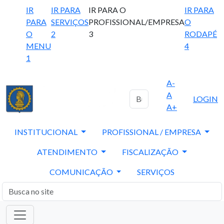
IR
IR PARA
IR PARA O
IR PARA
PARA
SERVIÇOS
PROFISSIONAL/EMPRESA
O
O
2
3
RODAPÉ
MENU
4
1
A-
A
LOGIN
A+
INSTITUCIONAL
PROFISSIONAL / EMPRESA
ATENDIMENTO
FISCALIZAÇÃO
COMUNICAÇÃO
SERVIÇOS