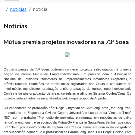
notícias
notícia
Notícias
Mútua premia projetos inovadores na 73ª Soea
Os participantes da 73ª Soea puderam conhecer projetos selecionados na primeira
edição do Prêmio Mútua de Empreendedorismo. Em parceria com a Associação
Nacional de Entidades Promotoras de Empreendimentos Inovadores (Anprotec), o
prêmio recebeu inscrições de profissionais registrados nos Creas e estudantes de
nível médio, tecnológico, graduação e pós-graduação de cursos reconhecidos pelo
Confea e de pós-graduação de áreas correlatas e afins ao Sistema Confea/Crea. Os
projetos selecionados foram analisados pelo corpo técnico da Anprotec.
Os vencedores da premiação são: Regis Chrystian da Silva, eng. amb., tec. seg. trab.
e estudante de Engenharia Civil do Centro Universitário Leonardo da Vinci, de Timbó
(SC), com o trabalho “Promoção de melhorias e reformas em residências de baixa
renda”; o eng. quim. e associado da Mútua-BA Francislei Santa Anna Santos, que criou
um “Novo processo/produto de captura de CO2 da atmosfera com óxido de grafeno
em suspensão aquosa”; e o profissional do Paraná, eng. mec. Luis Felipe Coelho, com