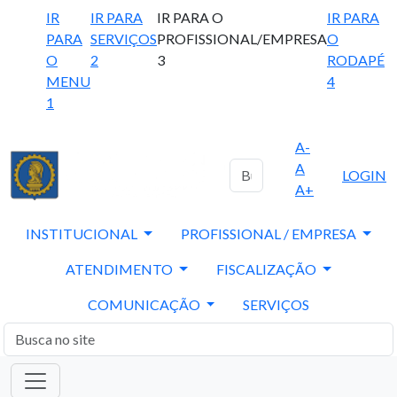
IR
IR PARA
IR PARA O
IR PARA
PARA
SERVIÇOS
PROFISSIONAL/EMPRESA
O
O
2
3
RODAPÉ
MENU
4
1
A-
A
LOGIN
A+
INSTITUCIONAL
PROFISSIONAL / EMPRESA
ATENDIMENTO
FISCALIZAÇÃO
COMUNICAÇÃO
SERVIÇOS