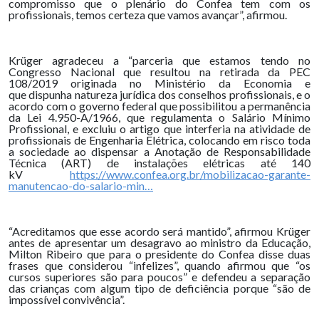
compromisso que o plenário do Confea tem com os
profissionais, temos certeza que vamos avançar”, afirmou.
Krüger agradeceu a “parceria que estamos tendo no
Congresso Nacional que resultou na retirada da PEC
108/2019 originada no Ministério da Economia e
que dispunha natureza jurídica dos conselhos profissionais, e o
acordo com o governo federal que possibilitou a permanência
da Lei 4.950-A/1966, que regulamenta o Salário Mínimo
Profissional, e excluiu o artigo que interferia na atividade de
profissionais de Engenharia Elétrica, colocando em risco toda
a sociedade ao dispensar a Anotação de Responsabilidade
Técnica (ART) de instalações elétricas até 140
kV
https://www.confea.org.br/mobilizacao-garante-
manutencao-do-salario-min…
“Acreditamos que esse acordo será mantido”, afirmou Krüger
antes de apresentar um desagravo ao ministro da Educação,
Milton Ribeiro que para o presidente do Confea disse duas
frases que considerou “infelizes”, quando afirmou que “os
cursos superiores são para poucos” e defendeu a separação
das crianças com algum tipo de deficiência porque “são de
impossível convivência”.