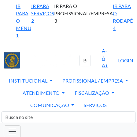
IR
IR PARA
IR PARA O
IR PARA
PARA
SERVIÇOS
PROFISSIONAL/EMPRESA
O
O
2
3
RODAPÉ
MENU
4
1
A-
A
LOGIN
A+
INSTITUCIONAL
PROFISSIONAL / EMPRESA
ATENDIMENTO
FISCALIZAÇÃO
COMUNICAÇÃO
SERVIÇOS