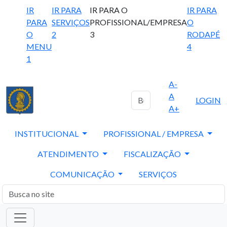
IR
IR PARA
IR PARA O
IR PARA
PARA
SERVIÇOS
PROFISSIONAL/EMPRESA
O
O
2
3
RODAPÉ
MENU
4
1
A-
A
LOGIN
A+
INSTITUCIONAL
PROFISSIONAL / EMPRESA
ATENDIMENTO
FISCALIZAÇÃO
COMUNICAÇÃO
SERVIÇOS