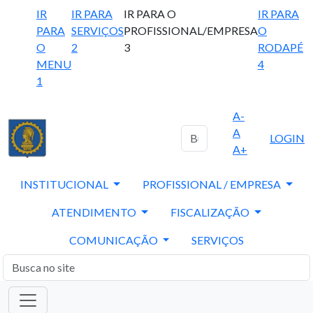
IR
IR PARA
IR PARA O
IR PARA
PARA
SERVIÇOS
PROFISSIONAL/EMPRESA
O
O
2
3
RODAPÉ
MENU
4
1
A-
A
LOGIN
A+
INSTITUCIONAL
PROFISSIONAL / EMPRESA
ATENDIMENTO
FISCALIZAÇÃO
COMUNICAÇÃO
SERVIÇOS