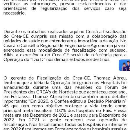
verificar as informações, prestar esclarecimentos e dar
orientações de regularização dos serviços caso seja
necessário.
Durante os trabalhos realizados aqui no Ceará a fiscalização
do Crea-CE cumpriu sua missão com a colaboração das
unidades de saúde que entenderam a importância da ação. No
Ceará, o Conselho Regional de Engenharia e Agronomia já vem
exercendo essa modalidade de fiscalização com sucesso.
Aliás, a experiência do Crea-CE serviu de referência para a
Operação do "Dia D" nos demais estados nordestinos.
O gerente de Fiscalização do Crea-CE, Thomaz Abreu,
lembrou que a idéia da Operação Integrada nos Hospitais foi
amadurecida durante uma das reuniões do Fórum de
Presidentes dos CREA's do Nordeste que aconteceu esse ano,
em Fortaleza. Thomaz Abreu lembrou também outro detalhe
importante: "Em 2020, o Confea editou a Decisão Plenária n°
45 que tem como objetivo proteger a vida tendo como
principal meta fiscalizar 100% dos hospitais no País. E essa
meta era até Dezembro de 2021 e passou para Dezembro de
2022. Em 2021 a gente começou essa operação de
fiscalização. Nós fiscalizamos todos os hospitais no interior e
em 2022 fiscalizamos em Fortaleza todos os hospitais gerais e