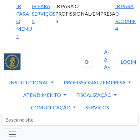
IR
IR PARA
IR PARA O
IR PARA
PARA
SERVIÇOS
PROFISSIONAL/EMPRESA
O
O
2
3
RODAPÉ
MENU
4
1
A-
A
LOGIN
A+
INSTITUCIONAL
PROFISSIONAL / EMPRESA
ATENDIMENTO
FISCALIZAÇÃO
COMUNICAÇÃO
SERVIÇOS