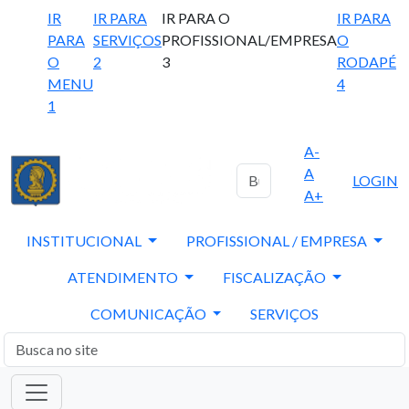
IR
IR PARA
IR PARA O
IR PARA
PARA
SERVIÇOS
PROFISSIONAL/EMPRESA
O
O
2
3
RODAPÉ
MENU
4
1
A-
A
LOGIN
A+
INSTITUCIONAL
PROFISSIONAL / EMPRESA
ATENDIMENTO
FISCALIZAÇÃO
COMUNICAÇÃO
SERVIÇOS