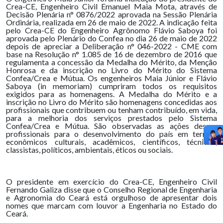
Crea-CE, Engenheiro Civil Emanuel Maia Mota, através de
Decisão Plenária n° 0876/2022 aprovada na Sessão Plenária
Ordinária, realizada em 26 de maio de 2022. A indicação feita
pelo Crea-CE do Engenheiro Agrônomo Flávio Saboya foi
aprovada pelo Plenário do Confea no dia 26 de maio de 2022
depois de apreciar a Deliberação n° 046-2022 - CME com
base na Resolução n° 1.085 de 16 de dezembro de 2016 que
regulamenta a concessão da Medalha do Mérito, da Menção
Honrosa e da inscrição no Livro do Mérito do Sistema
Confea/Crea e Mútua. Os engenheiros Maia Júnior e Flávio
Saboya (in memoriam) cumpriram todos os requisitos
exigidos para as homenagens. A Medalha do Mérito e a
inscrição no Livro do Mérito são homenagens concedidas aos
profissionais que contribuem ou tenham contribuído, em vida,
para a melhoria dos serviços prestados pelo Sistema
Confea/Crea e Mútua. São observadas as ações desses
profissionais para o desenvolvimento do país em termos
econômicos culturais, acadêmicos, científicos, técnicos,
classistas, políticos, ambientais, éticos ou sociais.
O presidente em exercício do Crea-CE, Engenheiro Civil
Fernando Galiza disse que o Conselho Regional de Engenharia
e Agronomia do Ceará está orgulhoso de apresentar dois
nomes que marcam com louvor a Engenharia no Estado do
Ceará.