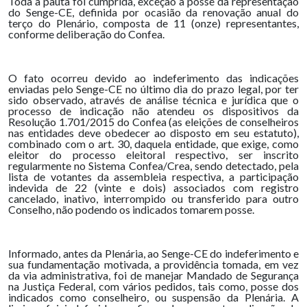
Toda a pauta foi cumprida, exceção à posse da representação
do Senge-CE, definida por ocasião da renovação anual do
terço do Plenário, composta de 11 (onze) representantes,
conforme deliberação do Confea.
O fato ocorreu devido ao indeferimento das indicações
enviadas pelo Senge-CE no último dia do prazo legal, por ter
sido observado, através de análise técnica e jurídica que o
processo de indicação não atendeu os dispositivos da
Resolução 1.701/2015 do Confea (as eleições de conselheiros
nas entidades deve obedecer ao disposto em seu estatuto),
combinado com o art. 30, daquela entidade, que exige, como
eleitor do processo eleitoral respectivo, ser inscrito
regularmente no Sistema Confea/Crea, sendo detectado, pela
lista de votantes da assembleia respectiva, a participação
indevida de 22 (vinte e dois) associados com registro
cancelado, inativo, interrompido ou transferido para outro
Conselho, não podendo os indicados tomarem posse.
Informado, antes da Plenária, ao Senge-CE do indeferimento e
sua fundamentação motivada, a providência tomada, em vez
da via administrativa, foi de manejar Mandado de Segurança
na Justiça Federal, com vários pedidos, tais como, posse dos
indicados como conselheiro, ou suspensão da Plenária. A