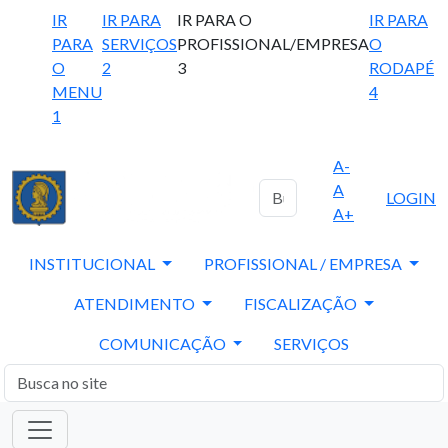
IR
IR PARA
IR PARA O
IR PARA
PARA
SERVIÇOS
PROFISSIONAL/EMPRESA
O
O
2
3
RODAPÉ
MENU
4
1
A-
A
LOGIN
A+
INSTITUCIONAL
PROFISSIONAL / EMPRESA
ATENDIMENTO
FISCALIZAÇÃO
COMUNICAÇÃO
SERVIÇOS